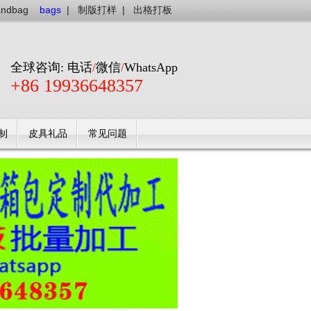
andbag
bags
|
制版打样
|
出格打板
全球咨询: 电话
/
微信
/
WhatsApp
+86 19936648357
制
皮具礼品
常见问题