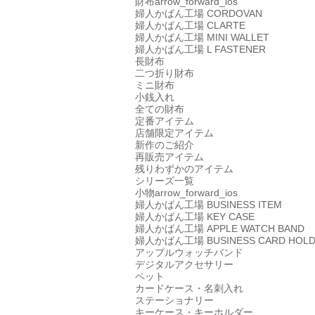
財布
arrow_forward_ios
婦人かばん工場
CORDOVAN
婦人かばん工場
CLARTE
婦人かばん工場
MINI WALLET
婦人かばん工場
L FASTENER
長財布
二つ折り財布
ミニ財布
小銭入れ
全ての財布
定番アイテム
店舗限定アイテム
新作のご紹介
再販売アイテム
残りわずかのアイテム
シリーズ一覧
小物
arrow_forward_ios
婦人かばん工場
BUSINESS ITEM
婦人かばん工場
KEY CASE
婦人かばん工場
APPLE WATCH BAND
婦人かばん工場
BUSINESS CARD HOL
アップルウォッチバンド
デジタルアクセサリー
ペット
カードケース・名刺入れ
ステーショナリー
キーケース・キーホルダー