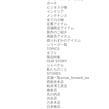
ポーチ
ビジネス小物
インテリア
メンテナンス
全ての小物
定番アイテム
店舗限定アイテム
新作のご紹介
再販売アイテム
残りわずかのアイテム
シリーズ一覧
TOPICS
ギフト
製品特集
OUR STORY
ジャーナル
私たちのこと
STORES
店舗一覧
arrow_forward_ios
西新井本店
軽井澤工房店
鎌倉店
丸の内店
渋谷店
六本木店
日本橋店