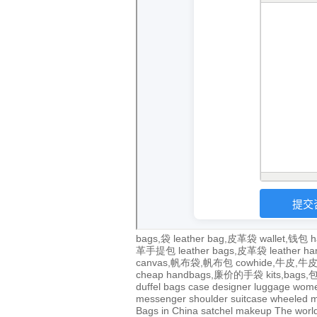
bags,袋
leather bag,皮革袋
wallet,钱包
h
革手提包
leather bags,皮革袋
leather 
canvas,帆布袋,帆布包
cowhide,牛皮,
cheap handbags,廉价的手袋
kits,bags
duffel bags
case
designer
luggage
wom
messenger
shoulder
suitcase
wheeled
m
Bags in China
satchel
makeup
The world