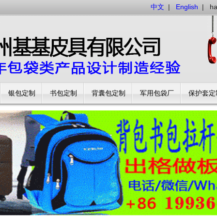
中文
|
English
|
h
银包定制
书包定制
背囊包定制
军用包袋厂
保护套定