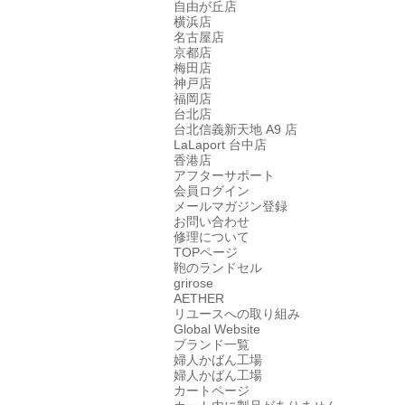
自由が丘店
横浜店
名古屋店
京都店
梅田店
神戸店
福岡店
台北店
台北信義新天地 A9 店
LaLaport 台中店
香港店
アフターサポート
会員ログイン
メールマガジン登録
お問い合わせ
修理について
TOPページ
鞄のランドセル
grirose
AETHER
リユースへの取り組み
Global Website
ブランド一覧
婦人かばん工場
婦人かばん工場
カートページ