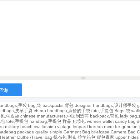
andbags,手袋
bag,袋
backpacks,背包
designer handbags,设计师手袋
g
handbags,皮革手袋
cheap handbags,廉价的手袋
tote,手提包
Bags,袋
wal
牛皮包,牛皮袋
chinese manufacturers,中国制造商
backpack,背包
lady ba
,包包
tote,手提包
handbag,手提包
样品
化妆包
women wallet
candy bag
d
en
military
beach
owl
fashion
vintage
leopard
korean
mcm
fur
genuine
adebag
package
quality
simple
Garment Bag
briefcase
Camera Bag
C
 leather
Duffle /Travel bag
帆布包
财布
拉竿箱包
背包廠家
upper
hides