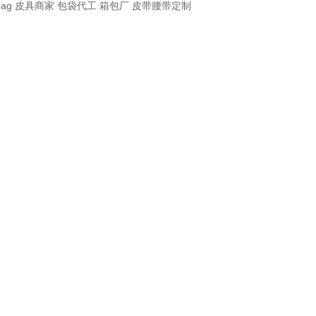
bag
皮具商家
包袋代工
箱包厂
皮带腰带定制