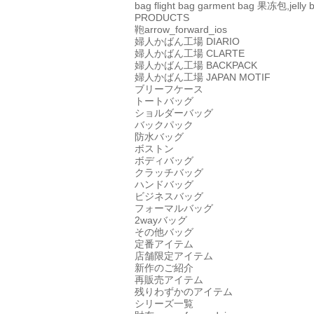
bag
flight bag
garment bag
果冻包,jelly 
PRODUCTS
鞄
arrow_forward_ios
婦人かばん工場
DIARIO
婦人かばん工場
CLARTE
婦人かばん工場
BACKPACK
婦人かばん工場
JAPAN MOTIF
ブリーフケース
トートバッグ
ショルダーバッグ
バックパック
防水バッグ
ボストン
ボディバッグ
クラッチバッグ
ハンドバッグ
ビジネスバッグ
フォーマルバッグ
2wayバッグ
その他バッグ
定番アイテム
店舗限定アイテム
新作のご紹介
再販売アイテム
残りわずかのアイテム
シリーズ一覧