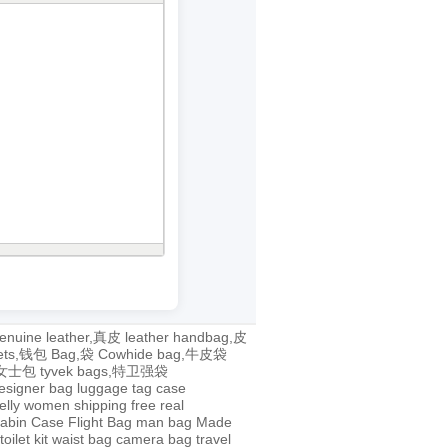
enuine leather,真皮
leather handbag,皮
lets,钱包
Bag,袋
Cowhide bag,牛皮袋
g,女士包
tyvek bags,特卫强袋
esigner bag
luggage tag
case
jelly
women
shipping
free
real
abin Case
Flight Bag
man bag
Made
toilet kit
waist bag
camera bag
travel