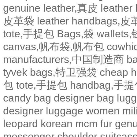
genuine leather,真皮
leath
皮革袋
leather handbags
tote,手提包
Bags,袋
wallets
canvas,帆布袋,帆布包
cowh
manufacturers,中国制造商
b
tyvek bags,特卫强袋
cheap
包
tote,手提包
handbag,手
candy bag
designer bag
lugg
designer
luggage
women
mil
leopard
korean
mcm
fur
genu
messenger
shoulder
suitcas