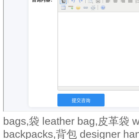
bags,袋
leather bag,皮革袋
w
backpacks,背包
designer 