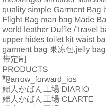
quality
simple
Garment Bag
Flight Bag
man bag
Made Ba
world leather
Duffle /Travel 
upper
hides
toilet kit
waist b
garment bag
果冻包,jelly bag
带定制
PRODUCTS
鞄
arrow_forward_ios
婦人かばん工場
DIARIO
婦人かばん工場
CLARTE