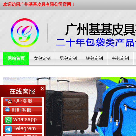
欢迎访问广州基基皮具有限公司官网！
网站首页
女包定制
男包定制
银包定制
书包定制
工厂简介
QQ 客服
旺旺客服
whatsapp
Telegrem