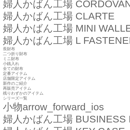
婦人かばん工場
CORDOVA
婦人かばん工場
CLARTE
婦人かばん工場
MINI WALL
婦人かばん工場
L FASTEN
長財布
二つ折り財布
ミニ財布
小銭入れ
全ての財布
定番アイテム
店舗限定アイテム
新作のご紹介
再販売アイテム
残りわずかのアイテム
シリーズ一覧
小物
arrow_forward_ios
婦人かばん工場
BUSINESS 