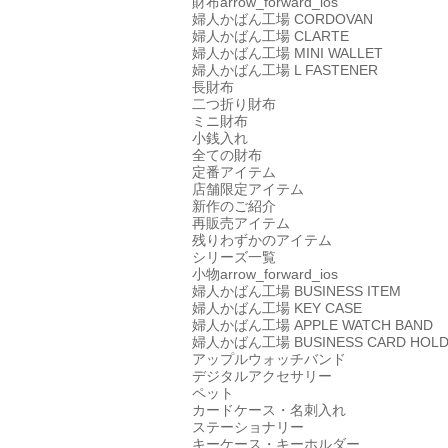
財布
arrow_forward_ios
婦人かばん工場
CORDOVAN
婦人かばん工場
CLARTE
婦人かばん工場
MINI WALLET
婦人かばん工場
L FASTENER
長財布
二つ折り財布
ミニ財布
小銭入れ
全ての財布
定番アイテム
店舗限定アイテム
新作のご紹介
再販売アイテム
残りわずかのアイテム
シリーズ一覧
小物
arrow_forward_ios
婦人かばん工場
BUSINESS ITEM
婦人かばん工場
KEY CASE
婦人かばん工場
APPLE WATCH BAND
婦人かばん工場
BUSINESS CARD HOL
アップルウォッチバンド
デジタルアクセサリー
ペット
カードケース・名刺入れ
ステーショナリー
キーケース・キーホルダー