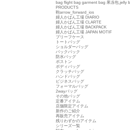
bag
flight bag
garment bag
果冻包,jelly 
PRODUCTS
鞄
arrow_forward_ios
婦人かばん工場
DIARIO
婦人かばん工場
CLARTE
婦人かばん工場
BACKPACK
婦人かばん工場
JAPAN MOTIF
ブリーフケース
トートバッグ
ショルダーバッグ
バックパック
防水バッグ
ボストン
ボディバッグ
クラッチバッグ
ハンドバッグ
ビジネスバッグ
フォーマルバッグ
2wayバッグ
その他バッグ
定番アイテム
店舗限定アイテム
新作のご紹介
再販売アイテム
残りわずかのアイテム
シリーズ一覧