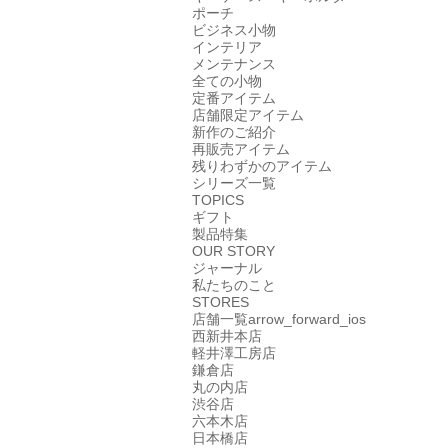
ポーチ
ビジネス小物
インテリア
メンテナンス
全ての小物
定番アイテム
店舗限定アイテム
新作のご紹介
再販売アイテム
残りわずかのアイテム
シリーズ一覧
TOPICS
ギフト
製品特集
OUR STORY
ジャーナル
私たちのこと
STORES
店舗一覧
arrow_forward_ios
西新井本店
軽井澤工房店
鎌倉店
丸の内店
渋谷店
六本木店
日本橋店