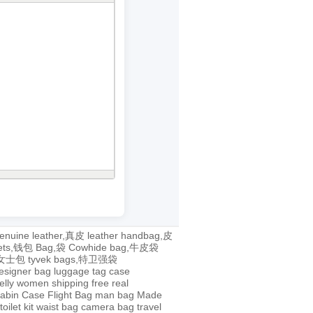
enuine leather,真皮
leather handbag,皮
lets,钱包
Bag,袋
Cowhide bag,牛皮袋
g,女士包
tyvek bags,特卫强袋
esigner bag
luggage tag
case
jelly
women
shipping
free
real
abin Case
Flight Bag
man bag
Made
toilet kit
waist bag
camera bag
travel