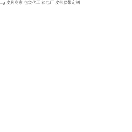
bag
皮具商家
包袋代工
箱包厂
皮带腰带定制