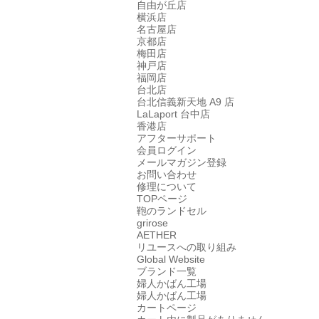
自由が丘店
横浜店
名古屋店
京都店
梅田店
神戸店
福岡店
台北店
台北信義新天地 A9 店
LaLaport 台中店
香港店
アフターサポート
会員ログイン
メールマガジン登録
お問い合わせ
修理について
TOPページ
鞄のランドセル
grirose
AETHER
リユースへの取り組み
Global Website
ブランド一覧
婦人かばん工場
婦人かばん工場
カートページ