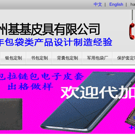
中文
|
English
|
h
银包定制
书包定制
背囊包定制
军用包袋厂
保护套定