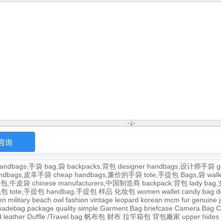
andbags,手袋
bag,袋
backpacks,背包
designer handbags,设计师手袋
g
handbags,皮革手袋
cheap handbags,廉价的手袋
tote,手提包
Bags,袋
wal
牛皮包,牛皮袋
chinese manufacturers,中国制造商
backpack,背包
lady ba
,包包
tote,手提包
handbag,手提包
样品
化妆包
women wallet
candy bag
d
en
military
beach
owl
fashion
vintage
leopard
korean
mcm
fur
genuine
adebag
package
quality
simple
Garment Bag
briefcase
Camera Bag
C
 leather
Duffle /Travel bag
帆布包
财布
拉竿箱包
背包廠家
upper
hides