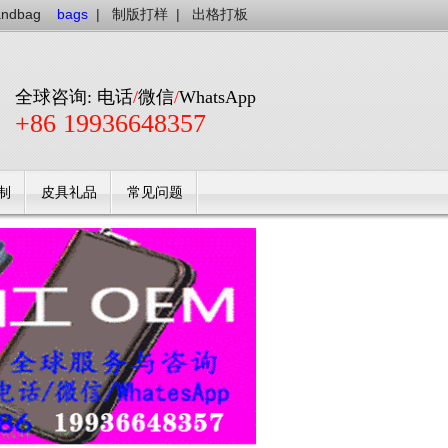
andbag
bags
|
制版打样
|
出格打板
全球咨询: 电话
/
微信
/
WhatsApp
+86 19936648357
制
皮具礼品
常见问题