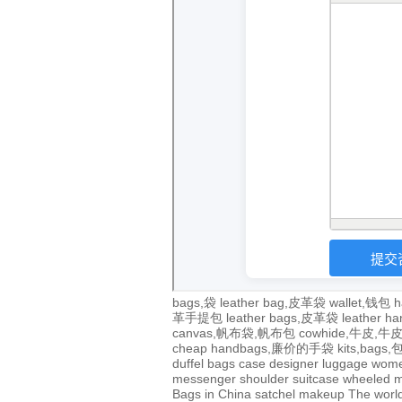
bags,袋
leather bag,皮革袋
wallet,钱包
h
革手提包
leather bags,皮革袋
leather 
canvas,帆布袋,帆布包
cowhide,牛皮,
cheap handbags,廉价的手袋
kits,bags
duffel bags
case
designer
luggage
wom
messenger
shoulder
suitcase
wheeled
m
Bags in China
satchel
makeup
The world