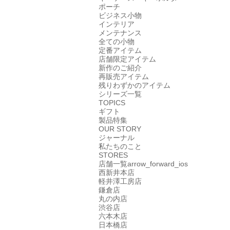
ポーチ
ビジネス小物
インテリア
メンテナンス
全ての小物
定番アイテム
店舗限定アイテム
新作のご紹介
再販売アイテム
残りわずかのアイテム
シリーズ一覧
TOPICS
ギフト
製品特集
OUR STORY
ジャーナル
私たちのこと
STORES
店舗一覧
arrow_forward_ios
西新井本店
軽井澤工房店
鎌倉店
丸の内店
渋谷店
六本木店
日本橋店