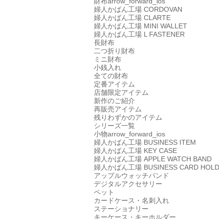
財布
arrow_forward_ios
婦人かばん工場
CORDOVAN
婦人かばん工場
CLARTE
婦人かばん工場
MINI WALLET
婦人かばん工場
L FASTENER
長財布
二つ折り財布
ミニ財布
小銭入れ
全ての財布
定番アイテム
店舗限定アイテム
新作のご紹介
再販売アイテム
残りわずかのアイテム
シリーズ一覧
小物
arrow_forward_ios
婦人かばん工場
BUSINESS ITEM
婦人かばん工場
KEY CASE
婦人かばん工場
APPLE WATCH BAND
婦人かばん工場
BUSINESS CARD HOL
アップルウォッチバンド
デジタルアクセサリー
ペット
カードケース・名刺入れ
ステーショナリー
キーケース・キーホルダー