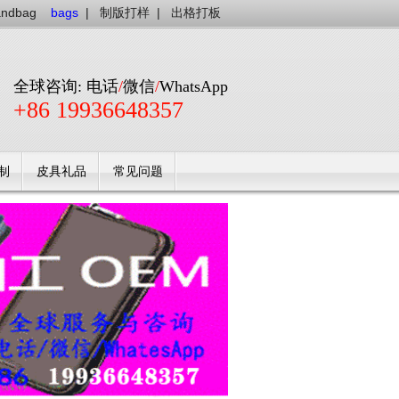
andbag
bags
|
制版打样
|
出格打板
全球咨询: 电话
/
微信
/
WhatsApp
+86 19936648357
制
皮具礼品
常见问题