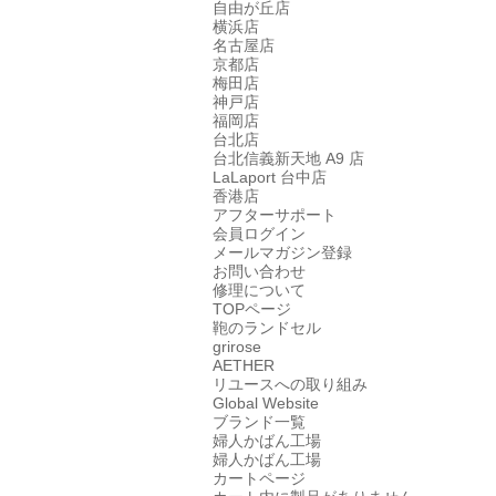
自由が丘店
横浜店
名古屋店
京都店
梅田店
神戸店
福岡店
台北店
台北信義新天地 A9 店
LaLaport 台中店
香港店
アフターサポート
会員ログイン
メールマガジン登録
お問い合わせ
修理について
TOPページ
鞄のランドセル
grirose
AETHER
リユースへの取り組み
Global Website
ブランド一覧
婦人かばん工場
婦人かばん工場
カートページ