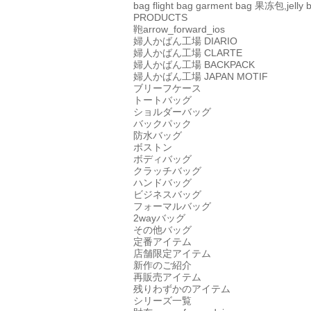
bag
flight bag
garment bag
果冻包,jelly 
PRODUCTS
鞄
arrow_forward_ios
婦人かばん工場
DIARIO
婦人かばん工場
CLARTE
婦人かばん工場
BACKPACK
婦人かばん工場
JAPAN MOTIF
ブリーフケース
トートバッグ
ショルダーバッグ
バックパック
防水バッグ
ボストン
ボディバッグ
クラッチバッグ
ハンドバッグ
ビジネスバッグ
フォーマルバッグ
2wayバッグ
その他バッグ
定番アイテム
店舗限定アイテム
新作のご紹介
再販売アイテム
残りわずかのアイテム
シリーズ一覧