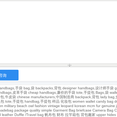
andbags,手袋
bag,袋
backpacks,背包
designer handbags,设计师手袋
g
handbags,皮革手袋
cheap handbags,廉价的手袋
tote,手提包
Bags,袋
wal
牛皮包,牛皮袋
chinese manufacturers,中国制造商
backpack,背包
lady ba
,包包
tote,手提包
handbag,手提包
样品
化妆包
women wallet
candy bag
d
en
military
beach
owl
fashion
vintage
leopard
korean
mcm
fur
genuine
adebag
package
quality
simple
Garment Bag
briefcase
Camera Bag
C
 leather
Duffle /Travel bag
帆布包
财布
拉竿箱包
背包廠家
upper
hides