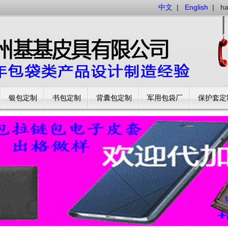
中文
|
English
|
h
银包定制
书包定制
背囊包定制
军用包袋厂
保护套定