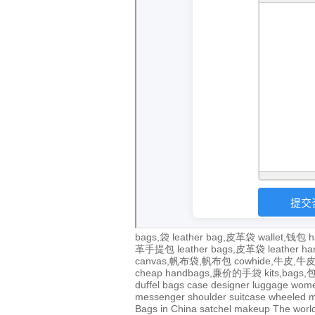
bags,袋
leather bag,皮革袋
wallet,钱包
h
革手提包
leather bags,皮革袋
leather 
canvas,帆布袋,帆布包
cowhide,牛皮,
cheap handbags,廉价的手袋
kits,bags
duffel bags
case
designer
luggage
wom
messenger
shoulder
suitcase
wheeled
m
Bags in China
satchel
makeup
The world