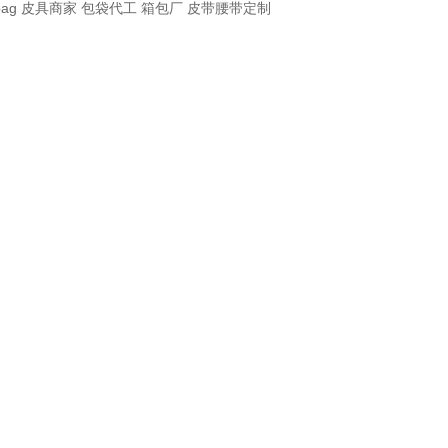
bag
皮具商家
包袋代工
箱包厂
皮带腰带定制