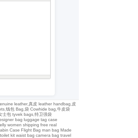
enuine leather,真皮
leather handbag,皮
lets,钱包
Bag,袋
Cowhide bag,牛皮袋
g,女士包
tyvek bags,特卫强袋
esigner bag
luggage tag
case
jelly
women
shipping
free
real
abin Case
Flight Bag
man bag
Made
toilet kit
waist bag
camera bag
travel