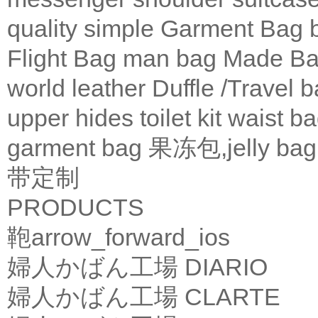
quality
simple
Garment Bag
Flight Bag
man bag
Made Ba
world leather
Duffle /Travel 
upper
hides
toilet kit
waist b
garment bag
果冻包,jelly bag
带定制
PRODUCTS
鞄
arrow_forward_ios
婦人かばん工場
DIARIO
婦人かばん工場
CLARTE