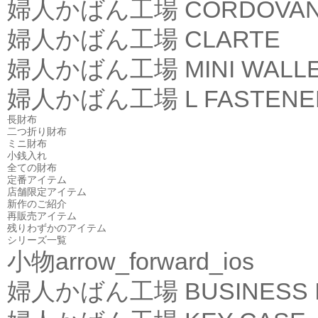
婦人かばん工場
CORDOVA
婦人かばん工場
CLARTE
婦人かばん工場
MINI WALL
婦人かばん工場
L FASTEN
長財布
二つ折り財布
ミニ財布
小銭入れ
全ての財布
定番アイテム
店舗限定アイテム
新作のご紹介
再販売アイテム
残りわずかのアイテム
シリーズ一覧
小物
arrow_forward_ios
婦人かばん工場
BUSINESS 