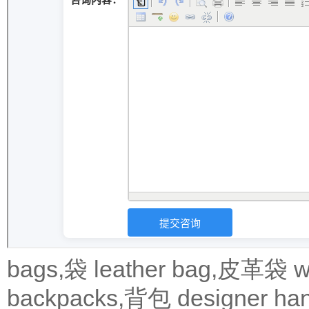
bags,袋
leather bag,皮革袋
w
backpacks,背包
designer 