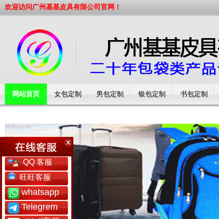
欢迎访问广州基基皮具有限公司官网！
网站首页
女包定制
男包定制
银包定制
书包定制
工厂简介
QQ 客服
旺旺客服
whatsapp
Telegrem