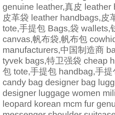
genuine leather,真皮
leath
皮革袋
leather handbags
tote,手提包
Bags,袋
wallets
canvas,帆布袋,帆布包
cowh
manufacturers,中国制造商
b
tyvek bags,特卫强袋
cheap
包
tote,手提包
handbag,手
candy bag
designer bag
lugg
designer
luggage
women
mil
leopard
korean
mcm
fur
genu
messenger
shoulder
suitcas