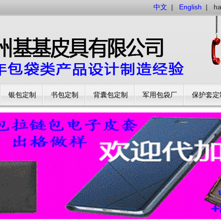
中文
|
English
|
h
银包定制
书包定制
背囊包定制
军用包袋厂
保护套定