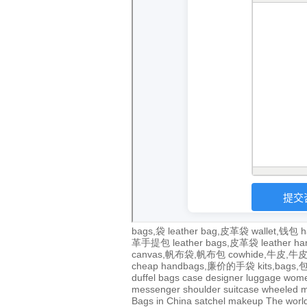
bags,袋
leather bag,皮革袋
wallet,钱包
h
革手提包
leather bags,皮革袋
leather 
canvas,帆布袋,帆布包
cowhide,牛皮,
cheap handbags,廉价的手袋
kits,bags
duffel bags
case
designer
luggage
wom
messenger
shoulder
suitcase
wheeled
m
Bags in China
satchel
makeup
The world