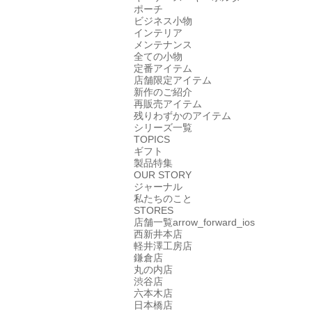
ポーチ
ビジネス小物
インテリア
メンテナンス
全ての小物
定番アイテム
店舗限定アイテム
新作のご紹介
再販売アイテム
残りわずかのアイテム
シリーズ一覧
TOPICS
ギフト
製品特集
OUR STORY
ジャーナル
私たちのこと
STORES
店舗一覧
arrow_forward_ios
西新井本店
軽井澤工房店
鎌倉店
丸の内店
渋谷店
六本木店
日本橋店