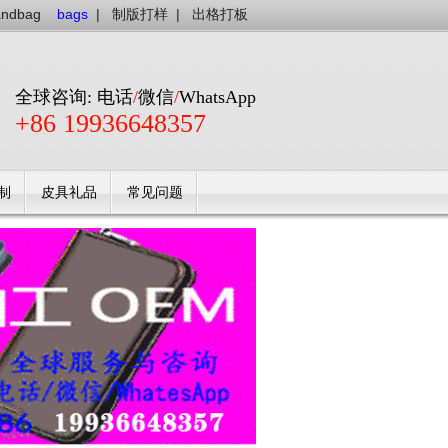
andbag
bags
|
制版打样
|
出格打板
全球咨询: 电话
/
微信
/
WhatsApp
+86 19936648357
制
皮具礼品
常见问题