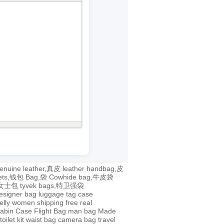
enuine leather,真皮
leather handbag,皮
lets,钱包
Bag,袋
Cowhide bag,牛皮袋
g,女士包
tyvek bags,特卫强袋
esigner bag
luggage tag
case
jelly
women
shipping
free
real
abin Case
Flight Bag
man bag
Made
toilet kit
waist bag
camera bag
travel