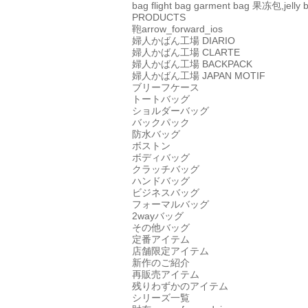
bag
flight bag
garment bag
果冻包,jelly 
PRODUCTS
鞄
arrow_forward_ios
婦人かばん工場
DIARIO
婦人かばん工場
CLARTE
婦人かばん工場
BACKPACK
婦人かばん工場
JAPAN MOTIF
ブリーフケース
トートバッグ
ショルダーバッグ
バックパック
防水バッグ
ボストン
ボディバッグ
クラッチバッグ
ハンドバッグ
ビジネスバッグ
フォーマルバッグ
2wayバッグ
その他バッグ
定番アイテム
店舗限定アイテム
新作のご紹介
再販売アイテム
残りわずかのアイテム
シリーズ一覧