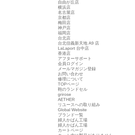
自由が丘店
横浜店
名古屋店
京都店
梅田店
神戸店
福岡店
台北店
台北信義新天地 A9 店
LaLaport 台中店
香港店
アフターサポート
会員ログイン
メールマガジン登録
お問い合わせ
修理について
TOPページ
鞄のランドセル
grirose
AETHER
リユースへの取り組み
Global Website
ブランド一覧
婦人かばん工場
婦人かばん工場
カートページ