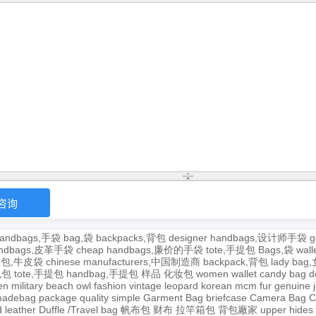
andbags,手袋
bag,袋
backpacks,背包
designer handbags,设计师手袋
g
handbags,皮革手袋
cheap handbags,廉价的手袋
tote,手提包
Bags,袋
wal
牛皮包,牛皮袋
chinese manufacturers,中国制造商
backpack,背包
lady ba
,包包
tote,手提包
handbag,手提包
样品
化妆包
women wallet
candy bag
d
en
military
beach
owl
fashion
vintage
leopard
korean
mcm
fur
genuine
adebag
package
quality
simple
Garment Bag
briefcase
Camera Bag
C
 leather
Duffle /Travel bag
帆布包
财布
拉竿箱包
背包廠家
upper
hides