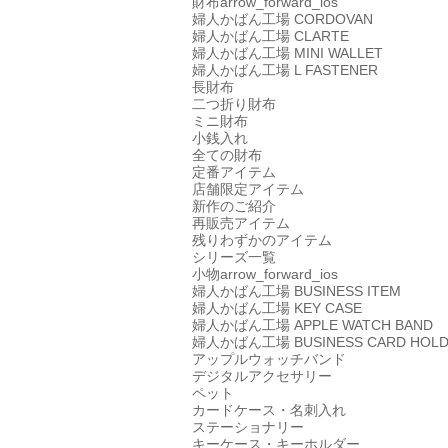
財布
arrow_forward_ios
婦人かばん工場
CORDOVAN
婦人かばん工場
CLARTE
婦人かばん工場
MINI WALLET
婦人かばん工場
L FASTENER
長財布
二つ折り財布
ミニ財布
小銭入れ
全ての財布
定番アイテム
店舗限定アイテム
新作のご紹介
再販売アイテム
残りわずかのアイテム
シリーズ一覧
小物
arrow_forward_ios
婦人かばん工場
BUSINESS ITEM
婦人かばん工場
KEY CASE
婦人かばん工場
APPLE WATCH BAND
婦人かばん工場
BUSINESS CARD HOL
アップルウォッチバンド
デジタルアクセサリー
ペット
カードケース・名刺入れ
ステーショナリー
キーケース・キーホルダー