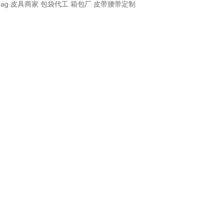
bag
皮具商家
包袋代工
箱包厂
皮带腰带定制